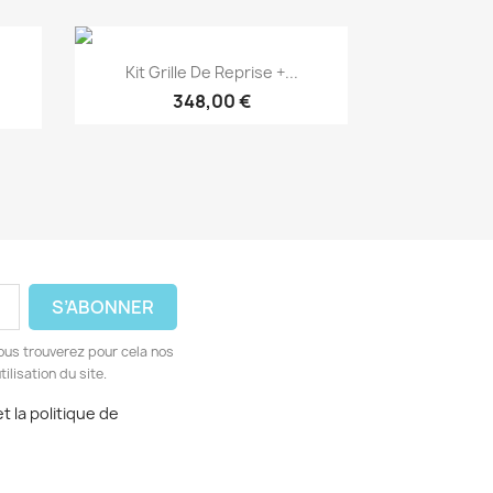
Aperçu rapide

Kit Grille De Reprise +...
348,00 €
ous trouverez pour cela nos
ilisation du site.
t la politique de