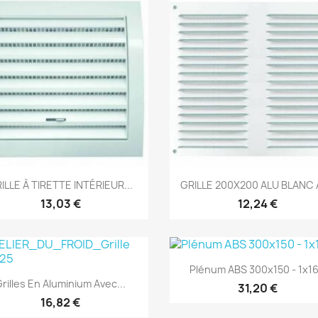
Aperçu rapide
Aperçu rapide


ILLE À TIRETTE INTÉRIEUR...
GRILLE 200X200 ALU BLANC
13,03 €
12,24 €
Aperçu rapide

Plénum ABS 300x150 - 1x1
Aperçu rapide

rilles En Aluminium Avec...
31,20 €
16,82 €