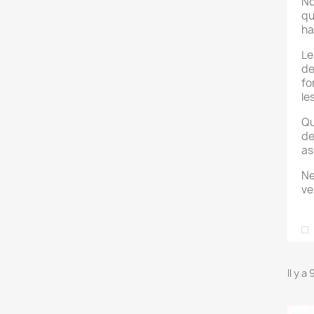
No
qu
ha
Le
de
fo
le
Qu
de
as
Ne
ve
Il y a