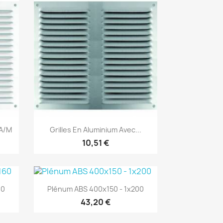
Aperçu rapide

 A/M
Grilles En Aluminium Avec...
10,51 €
Aperçu rapide

60
Plénum ABS 400x150 - 1x200
43,20 €