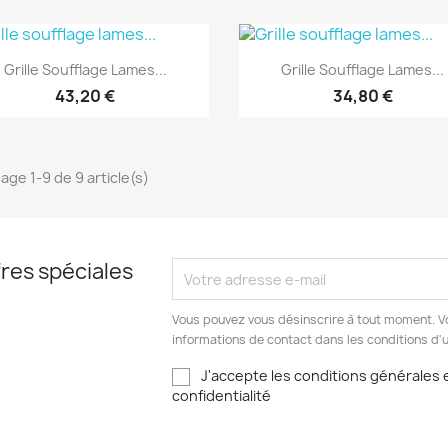
Aperçu rapide
Aperçu rapide


Grille Soufflage Lames...
Grille Soufflage Lames...
43,20 €
34,80 €
hage 1-9 de 9 article(s)
res spéciales
Vous pouvez vous désinscrire à tout moment. V
informations de contact dans les conditions d'ut
J'accepte les conditions générales e
confidentialité