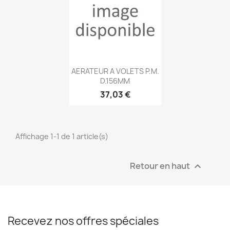
Aperçu rapide

AERATEUR A VOLETS P.M.
D.156MM
37,03 €
Affichage 1-1 de 1 article(s)
Retour en haut

Recevez nos offres spéciales