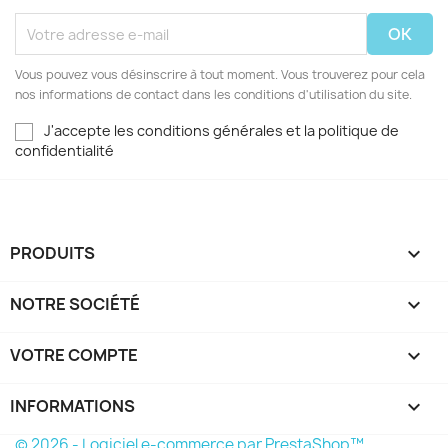
Vous pouvez vous désinscrire à tout moment. Vous trouverez pour cela
nos informations de contact dans les conditions d'utilisation du site.
J'accepte les conditions générales et la politique de
confidentialité
PRODUITS

NOTRE SOCIÉTÉ

VOTRE COMPTE

INFORMATIONS
keyboard_arrow_down
© 2026 - Logiciel e-commerce par PrestaShop™