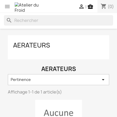
shopping_cart



(0)
|
search
AERATEURS
AERATEURS

Pertinence
Affichage 1-1 de 1 article(s)