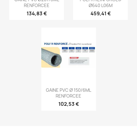
RENFORCEE
Ø640 L06M
134,83 €
459,41 €
Aperçu rapide

GAINE PVC Ø 150/6ML
RENFORCEE
102,53 €