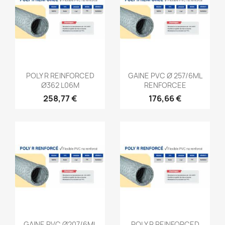
Aperçu rapide
Aperçu rapide


POLY R REINFORCED
GAINE PVC Ø 257/6ML
Ø362 L06M
RENFORCEE
258,77 €
176,66 €
Aperçu rapide
Aperçu rapide


GAINE PVC Ø207/6ML
POLY R REINFORCED