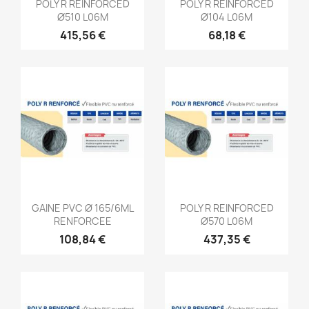
Aperçu rapide
Aperçu rapide


POLY R REINFORCED
POLY R REINFORCED
Ø510 L06M
Ø104 L06M
415,56 €
68,18 €
Aperçu rapide
Aperçu rapide


GAINE PVC Ø 165/6ML
POLY R REINFORCED
RENFORCEE
Ø570 L06M
108,84 €
437,35 €