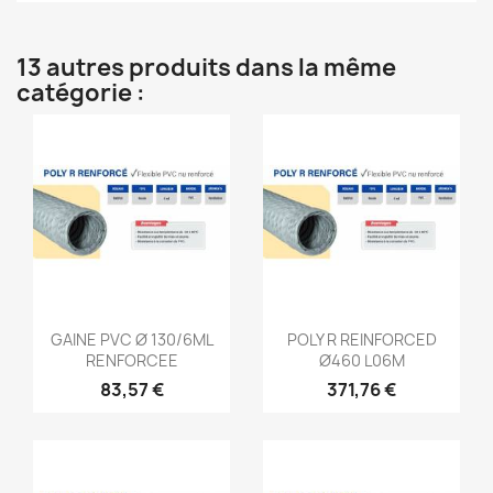
13 autres produits dans la même
catégorie :
Aperçu rapide
Aperçu rapide


GAINE PVC Ø 130/6ML
POLY R REINFORCED
RENFORCEE
Ø460 L06M
83,57 €
371,76 €