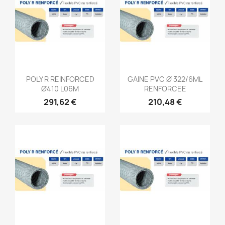
Aperçu rapide
Aperçu rapide


POLY R REINFORCED
GAINE PVC Ø 322/6ML
Ø410 L06M
RENFORCEE
291,62 €
210,48 €