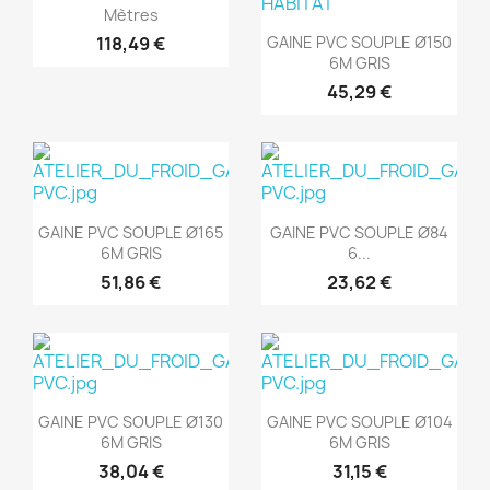
Mètres
Aperçu rapide

118,49 €
GAINE PVC SOUPLE Ø150
6M GRIS
45,29 €
Aperçu rapide
Aperçu rapide


GAINE PVC SOUPLE Ø165
GAINE PVC SOUPLE Ø84
6M GRIS
6...
51,86 €
23,62 €
Aperçu rapide
Aperçu rapide


GAINE PVC SOUPLE Ø130
GAINE PVC SOUPLE Ø104
6M GRIS
6M GRIS
38,04 €
31,15 €