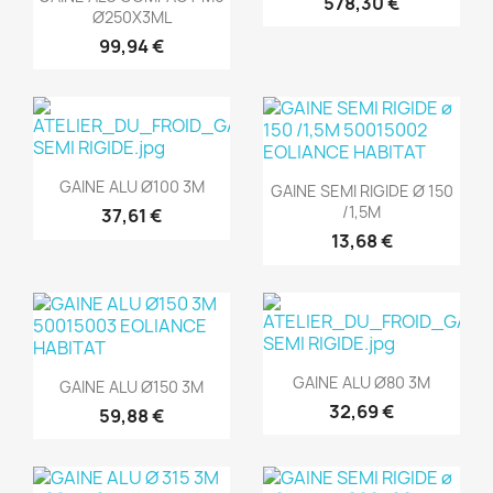
578,30 €
Ø250X3ML
99,94 €
Aperçu rapide

Aperçu rapide

GAINE ALU Ø100 3M
GAINE SEMI RIGIDE Ø 150
/1,5M
37,61 €
13,68 €
Aperçu rapide

Aperçu rapide

GAINE ALU Ø80 3M
GAINE ALU Ø150 3M
32,69 €
59,88 €