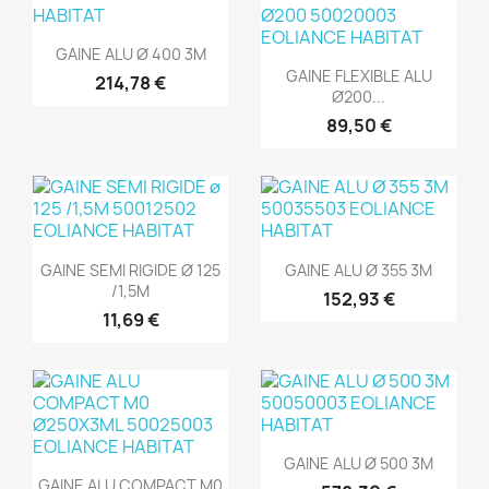
Aperçu rapide

GAINE ALU Ø 400 3M
Aperçu rapide

GAINE FLEXIBLE ALU
214,78 €
Ø200...
89,50 €
Aperçu rapide
Aperçu rapide


GAINE SEMI RIGIDE Ø 125
GAINE ALU Ø 355 3M
/1,5M
152,93 €
11,69 €
Aperçu rapide

GAINE ALU Ø 500 3M
Aperçu rapide

GAINE ALU COMPACT M0