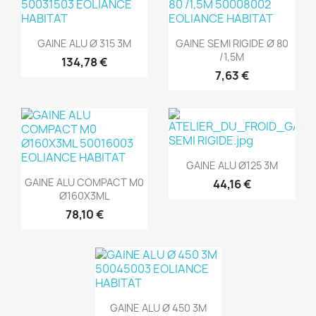
Aperçu rapide
Aperçu rapide


GAINE ALU Ø 315 3M
GAINE SEMI RIGIDE Ø 80
/1,5M
134,78 €
7,63 €
Aperçu rapide

GAINE ALU Ø125 3M
Aperçu rapide

GAINE ALU COMPACT M0
44,16 €
Ø160X3ML
78,10 €
Aperçu rapide

GAINE ALU Ø 450 3M