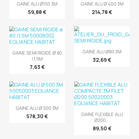
Aperçu rapide
Aperçu rapide


GAINE ALU Ø150 3M
GAINE ALU Ø 400 3M
59,88 €
214,78 €
Aperçu rapide

Aperçu rapide

GAINE ALU Ø80 3M
GAINE SEMI RIGIDE Ø 80
/1,5M
32,69 €
7,63 €
Aperçu rapide

GAINE ALU Ø 500 3M
Aperçu rapide

GAINE FLEXIBLE ALU
578,30 €
Ø200...
89,50 €