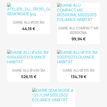
Aperçu rapide

GAINE ALU Ø125 3M
Aperçu rapide

GAINE ALU COMPACT M0
44,16 €
Ø250X3ML
99,94 €
Aperçu rapide
Aperçu rapide


GAINE ALU Ø 450 3M
GAINE ALU Ø 315 3M
526,15 €
134,78 €