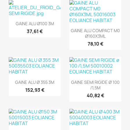
Aperçu rapide

GAINE ALU Ø100 3M
Aperçu rapide

GAINE ALU COMPACT M0
37,61 €
Ø160X3ML
78,10 €
Aperçu rapide
Aperçu rapide


GAINE ALU Ø 355 3M
GAINE SEMI RIGIDE Ø 100
/1,5M
152,93 €
40,82 €